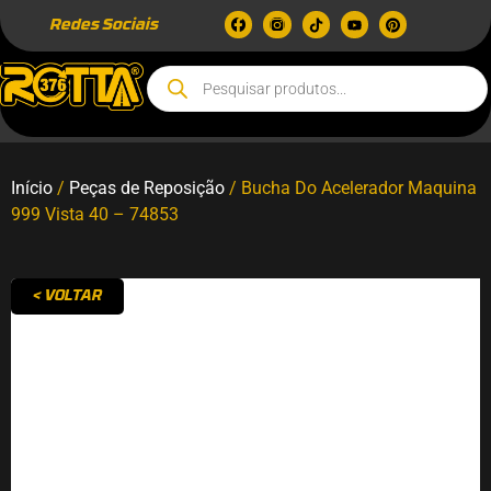
Redes Sociais
Início
/
Peças de Reposição
/ Bucha Do Acelerador Maquina
999 Vista 40 – 74853
< VOLTAR