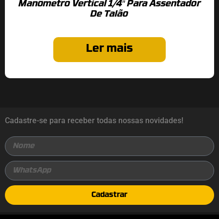
Manômetro Vertical 1/4″ Para Assentador
De Talão
Ler mais
Cadastre-se para receber todas nossas novidades!
Cadastrar