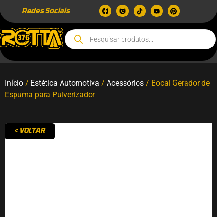
Redes Sociais
Início
/
Estética Automotiva
/
Acessórios
/ Bocal Gerador de
Espuma para Pulverizador
< VOLTAR