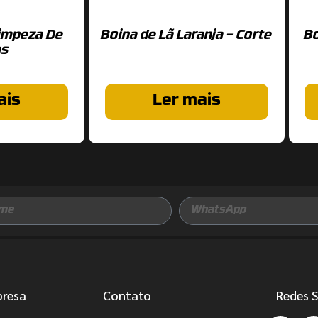
Limpeza De
Boina de Lã Laranja – Corte
B
as
ais
Ler mais
presa
Contato
Redes S