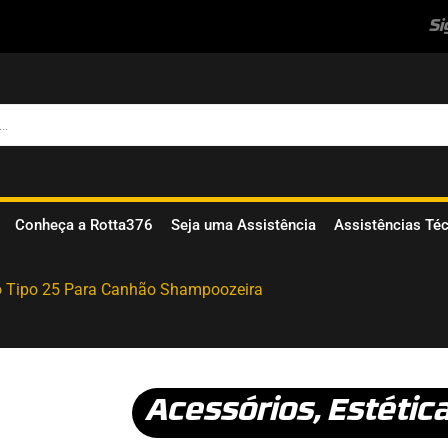
Si
Conheça a Rotta376
Seja uma Assistência
Assistências Té
o Tipo 25 Para Canhão Shampoozeira
Acessórios
,
Estétic