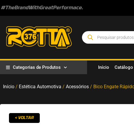
#TheBrandWithGreatPerformace.
Categorias de Produtos
Início
Catálogo
Início
/
Estética Automotiva
/
Acessórios
/ Bico Engate Rápid
< VOLTAR