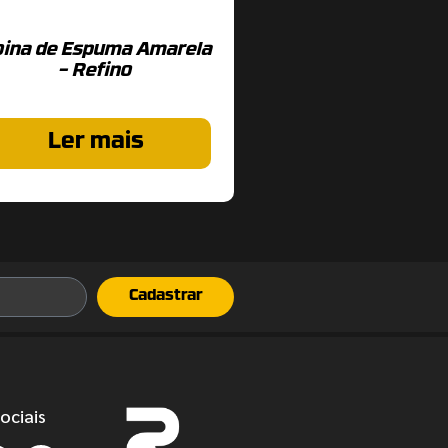
oina de Espuma Amarela
– Refino
Ler mais
Cadastrar
ociais