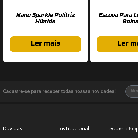
Nano Sparkle Politriz
Escova Para 
Hibrida
Boin
Ler mais
Ler m
Cadastre-se para receber todas nossas novidades!
Dúvidas
Institucional
Sobre a Em