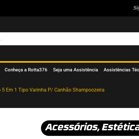
Si
Conheça a Rotta376
Seja uma Assistência
Assistências Té
o 5 Em 1 Tipo Varinha P/ Canhão Shampoozeira
Acessórios
,
Estétic