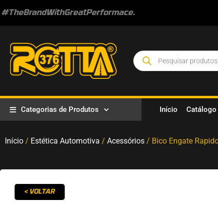
#TheBrandWithGreatPerformace.
Categorias de Produtos
Início
Catálogo
Início
/
Estética Automotiva
/
Acessórios
/ Bico Engate Rapid
< VOLTAR