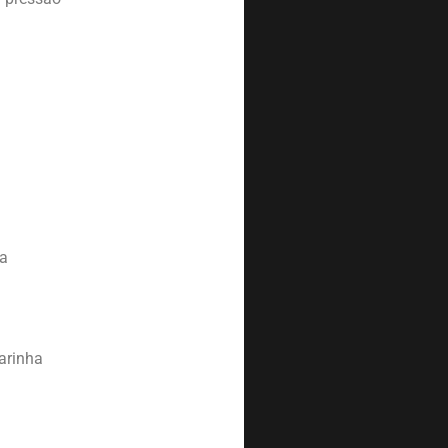
va
Varinha