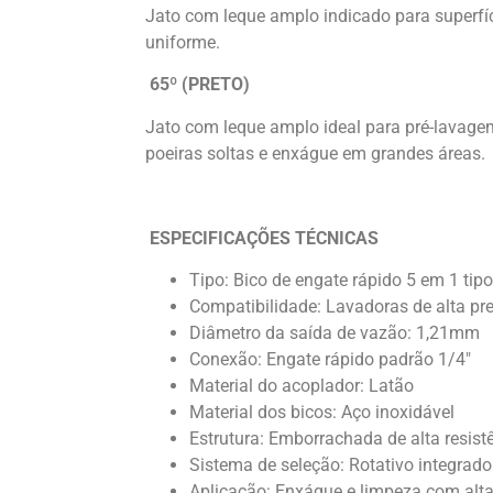
Jato com leque amplo indicado para superfí
uniforme.
65º (PRETO)
Jato com leque amplo ideal para pré-lavage
poeiras soltas e enxágue em grandes áreas.
ESPECIFICAÇÕES TÉCNICAS
Tipo: Bico de engate rápido 5 em 1 tip
Compatibilidade: Lavadoras de alta p
Diâmetro da saída de vazão: 1,21mm
Conexão: Engate rápido padrão 1/4″
Material do acoplador: Latão
Material dos bicos: Aço inoxidável
Estrutura: Emborrachada de alta resist
Sistema de seleção: Rotativo integrad
Aplicação: Enxágue e limpeza com alt