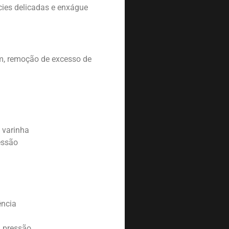
cies delicadas e enxágue
m, remoção de excesso de
o varinha
ressão
ência
o
a pressão