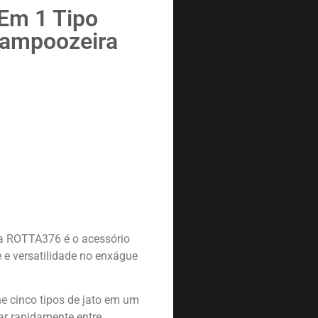
 Em 1 Tipo
hampoozeira
ha ROTTA376 é o acessório
e e versatilidade no enxágue
ne cinco tipos de jato em um
ar rapidamente entre