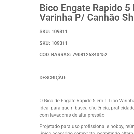
Bico Engate Rapido 5
Varinha P/ Canhão S
SKU: 109311
SKU: 109311
COD. BARRAS: 7908126840452
DESCRIÇÃO:
O Bico de Engate Rápido 5 em 1 Tipo Varin
ideal para quem busca eficiência, praticidad
com lavadoras de alta pressão.
Projetado para uso profissional e hobby, reú
único acessório compacto, permitindo altern