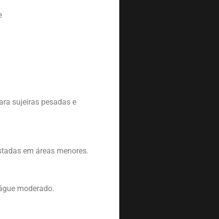
e
ara sujeiras pesadas e
ustadas em áreas menores.
nxágue moderado.