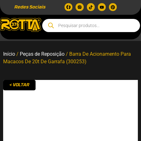
Redes Sociais
Início
/
Peças de Reposição
/ Barra De Acionamento Para
Macacos De 20t De Garrafa (300253)
< VOLTAR