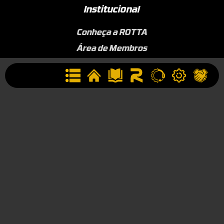
Institucional
Conheça a ROTTA
Área de Membros
Sobre a Empresa
Seja uma Assistência Técnica
Seja um Revendedor
Contato
(44) 9834-1400 (WhatsApp)
Segunda à Sexta, 09h às 17h
contato@rotta376.com.br
Contato para suporte técnico: (44) 9923-0164