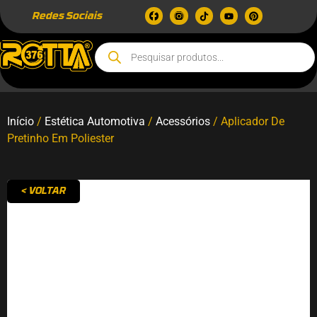
Redes Sociais
Início
/
Estética Automotiva
/
Acessórios
/ Aplicador De
Pretinho Em Poliester
< VOLTAR