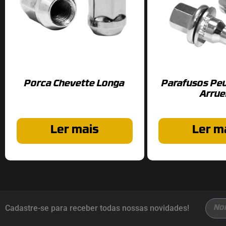
Porca Chevette Longa
Parafusos Pe
Arrue
Ler mais
Ler m
Cadastre-se para receber todas nossas novidades!