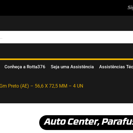
Si
Conheça a Rotta376
Seja uma Assistência
Assistências Té
 Gm Preto (AE) – 56,6 X 72,5 MM – 4 UN
Auto Center
,
Parafu