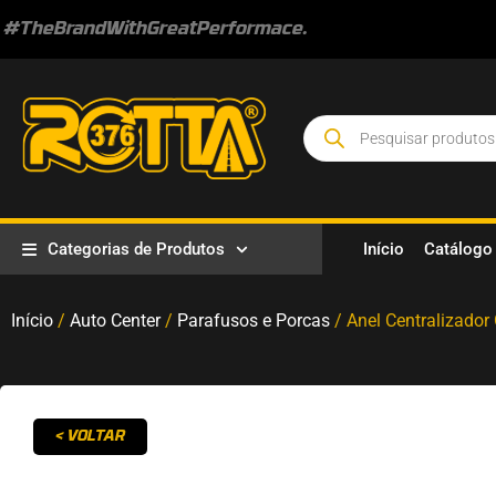
#TheBrandWithGreatPerformace.
Categorias de Produtos
Início
Catálogo
Início
/
Auto Center
/
Parafusos e Porcas
/ Anel Centralizador
< VOLTAR