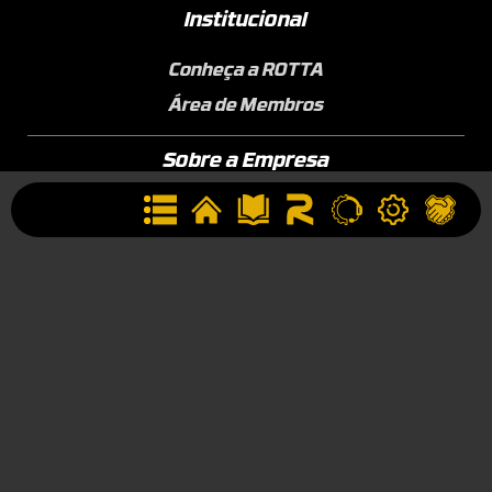
Institucional
Conheça a ROTTA
Área de Membros
Sobre a Empresa
Seja uma Assistência Técnica
Seja um Revendedor
Contato
(44) 9834-1400 (WhatsApp)
Segunda à Sexta, 09h às 17h
contato@rotta376.com.br
Contato para suporte técnico: (44) 9923-0164