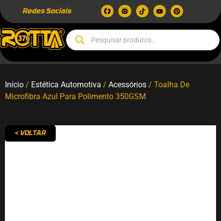
Redes Sociais
Início
/
Estética Automotiva
/
Acessórios
/ Toalha De
Microfibra Azul Para Polimento 350GSM
< VOLTAR