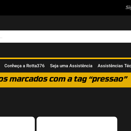
Si
Conheça a Rotta376
Seja uma Assistência
Assistências Té
os marcados com a tag “pressao”