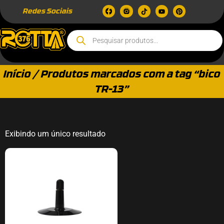
Redes Sociais
Início
/ Produtos marcados com a tag “bico
TR-13”
Exibindo um único resultado