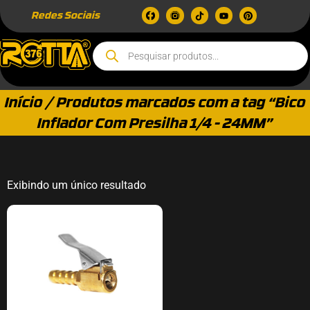
Redes Sociais
Início
/ Produtos marcados com a tag “Bico
Inflador Com Presilha 1/4 - 24MM”
Exibindo um único resultado