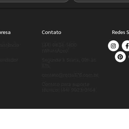
presa
Contato
Redes S
sistência
(44) 9834-1400
(WhatsApp)
vendedor
Segunda à Sexta, 09h às
17h
contato@rotta376.com.br
Contato para suporte
técnico: (44) 9923-0164