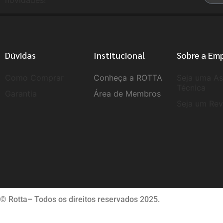
novidades!
Dúvidas
Institucional
Sobre a Em
Como Comprar
Conheça a ROTTA
Seja uma As
Técnica
Garantia
Área de Membros
Seja um Re
© Rotta– Todos os direitos reservados 2025.