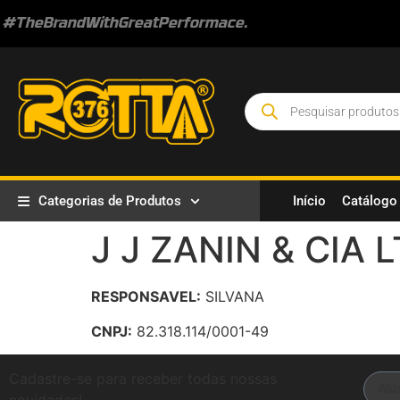
#TheBrandWithGreatPerformace.
Categorias de Produtos
Início
Catálogo
J J ZANIN & CIA 
RESPONSAVEL:
SILVANA
CNPJ:
82.318.114/0001-49
Cadastre-se para receber todas nossas