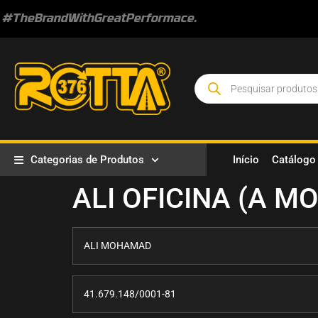
#TheBrandWithGreatPerformace.
Categorias de Produtos
Início
Catálogo
ALI OFICINA (A M
ALI MOHAMAD
41.679.148/0001-81